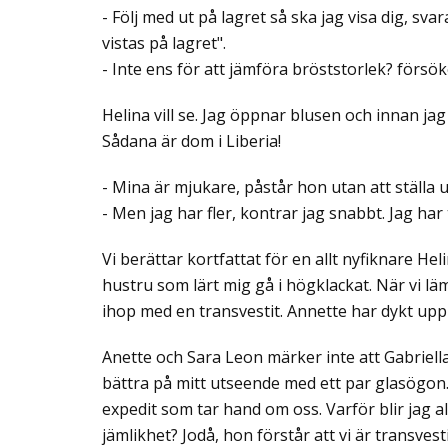
- Följ med ut på lagret så ska jag visa dig, sv
vistas på lagret".
- Inte ens för att jämföra bröststorlek? försök
Helina vill se. Jag öppnar blusen och innan jag
Sådana är dom i Liberia!
- Mina är mjukare, påstår hon utan att ställa up
- Men jag har fler, kontrar jag snabbt. Jag har 
Vi berättar kortfattat för en allt nyfiknare Hel
hustru som lärt mig gå i högklackat. När vi lä
ihop med en transvestit. Annette har dykt upp o
Anette och Sara Leon märker inte att Gabriella
bättra på mitt utseende med ett par glasögon.
expedit som tar hand om oss. Varför blir jag al
jämlikhet? Jodå, hon förstår att vi är transvest