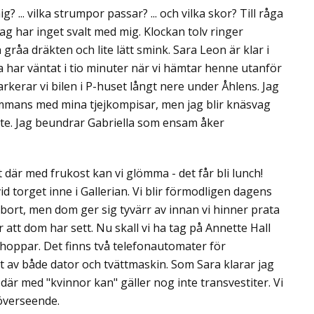
? ... vilka strumpor passar? ... och vilka skor? Till råga
jag har inget svalt med mig. Klockan tolv ringer
n gråa dräkten och lite lätt smink. Sara Leon är klar i
a har väntat i tio minuter när vi hämtar henne utanför
arkerar vi bilen i P-huset långt nere under Åhlens. Jag
lsammans med mina tjejkompisar, men jag blir knäsvag
kte. Jag beundrar Gabriella som ensam åker
är med frukost kan vi glömma - det får bli lunch!
 torget inne i Gallerian. Vi blir förmodligen dagens
bort, men dom ger sig tyvärr av innan vi hinner prata
 att dom har sett. Nu skall vi ha tag på Annette Hall
shoppar. Det finns två telefonautomater för
t av både dator och tvättmaskin. Som Sara klarar jag
där med "kvinnor kan" gäller nog inte transvestiter. Vi
 överseende.