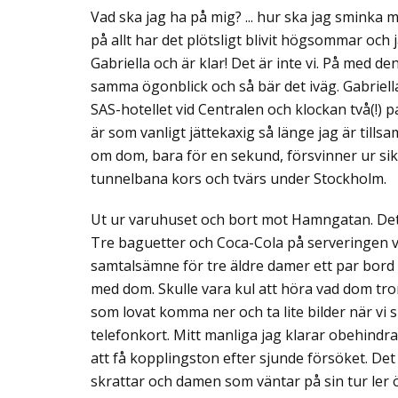
Vad ska jag ha på mig? ... hur ska jag sminka mig
på allt har det plötsligt blivit högsommar och 
Gabriella och är klar! Det är inte vi. På med de
samma ögonblick och så bär det iväg. Gabriell
SAS-hotellet vid Centralen och klockan två(!) p
är som vanligt jättekaxig så länge jag är til
om dom, bara för en sekund, försvinner ur si
tunnelbana kors och tvärs under Stockholm.
Ut ur varuhuset och bort mot Hamngatan. Det d
Tre baguetter och Coca-Cola på serveringen vid
samtalsämne för tre äldre damer ett par bord 
med dom. Skulle vara kul att höra vad dom tror
som lovat komma ner och ta lite bilder när vi 
telefonkort. Mitt manliga jag klarar obehindra
att få kopplingston efter sjunde försöket. Det 
skrattar och damen som väntar på sin tur ler