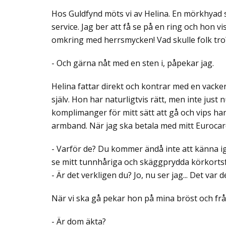
Hos Guldfynd möts vi av Helina. En mörkhyad 
service. Jag ber att få se på en ring och hon v
omkring med herrsmycken! Vad skulle folk tro
- Och gärna nåt med en sten i, påpekar jag.
Helina fattar direkt och kontrar med en vacker
själv. Hon har naturligtvis rätt, men inte just 
komplimanger för mitt sätt att gå och vips har
armband. När jag ska betala med mitt Eurocard 
- Varför de? Du kommer ändå inte att känna ige
se mitt tunnhåriga och skäggprydda körkorts
- Är det verkligen du? Jo, nu ser jag... Det var
När vi ska gå pekar hon på mina bröst och frå
- Är dom äkta?