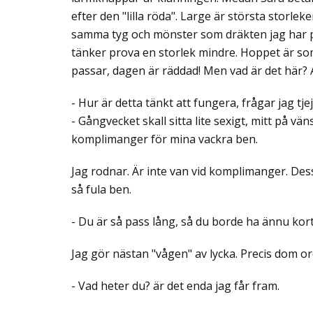
efter den "lilla röda". Large är största storleke
samma tyg och mönster som dräkten jag har på
tänker prova en storlek mindre. Hoppet är s
passar, dagen är räddad! Men vad är det här? An
- Hur är detta tänkt att fungera, frågar jag tje
- Gångvecket skall sitta lite sexigt, mitt på vä
komplimanger för mina vackra ben.
Jag rodnar. Är inte van vid komplimanger. Dess
så fula ben.
- Du är så pass lång, så du borde ha ännu kort
Jag gör nästan "vågen" av lycka. Precis dom ord
- Vad heter du? är det enda jag får fram.