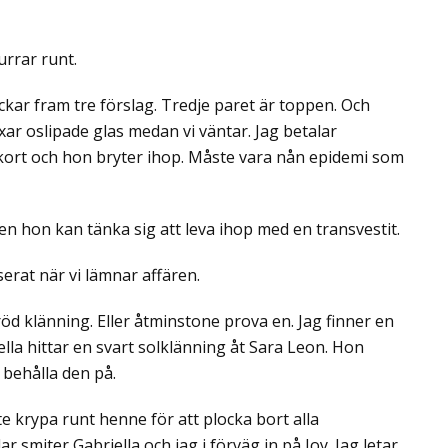
urrar runt.
ckar fram tre förslag. Tredje paret är toppen. Och
xar oslipade glas medan vi väntar. Jag betalar
rkort och hon bryter ihop. Måste vara nån epidemi som
en hon kan tänka sig att leva ihop med en transvestit.
serat när vi lämnar affären.
röd klänning. Eller åtminstone prova en. Jag finner en
iella hittar en svart solklänning åt Sara Leon. Hon
 behålla den på.
 krypa runt henne för att plocka bort alla
smiter Gabriella och jag i förväg in på Joy. Jag letar