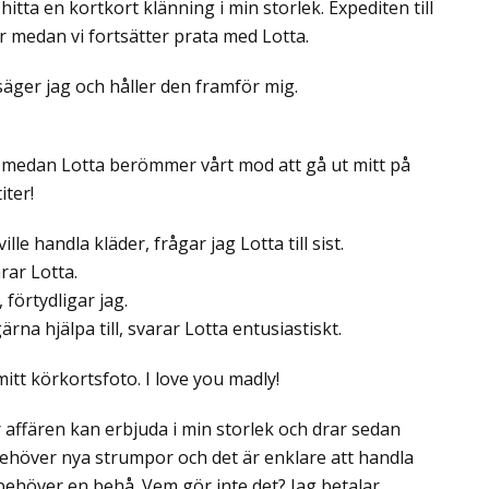
tta en kortkort klänning i min storlek. Expediten till
 medan vi fortsätter prata med Lotta.
 säger jag och håller den framför mig.
 medan Lotta berömmer vårt mod att gå ut mitt på
iter!
lle handla kläder, frågar jag Lotta till sist.
rar Lotta.
, förtydligar jag.
ärna hjälpa till, svarar Lotta entusiastiskt.
itt körkortsfoto. I love you madly!
 affären kan erbjuda i min storlek och drar sedan
 Behöver nya strumpor och det är enklare att handla
behöver en behå. Vem gör inte det? Jag betalar