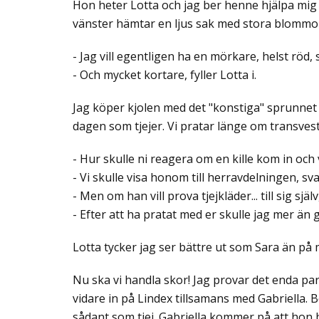
Hon heter Lotta och jag ber henne hjälpa mig hi
vänster hämtar en ljus sak med stora blommor
- Jag vill egentligen ha en mörkare, helst röd,
- Och mycket kortare, fyller Lotta i.
Jag köper kjolen med det "konstiga" sprunnet
dagen som tjejer. Vi pratar länge om transvest
- Hur skulle ni reagera om en kille kom in och vi
- Vi skulle visa honom till herravdelningen, sva
- Men om han vill prova tjejkläder... till sig själv
- Efter att ha pratat med er skulle jag mer än g
Lotta tycker jag ser bättre ut som Sara än på m
Nu ska vi handla skor! Jag provar det enda par
vidare in på Lindex tillsamans med Gabriella.
sådant som tjej. Gabriella kommer på att hon 