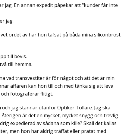
arar jag. En annan expedit påpekar att "kunder får inte
er jag.
 vet ordet av har hon tafsat på båda mina siliconbröst.
p till bevis.
två till hemma.
ina vad transvestiter är för något och att det är min
mnar affären kan hon till och med tänka sig att leva
ch fotograferar flitigt.
 och jag stannar utanför Optiker Tollare. Jag ska
 Återigen är det en mycket, mycket snygg och trevlig
drig expedierad av sådana som kille? Skall det kallas
iter, men hon har aldrig träffat eller pratat med