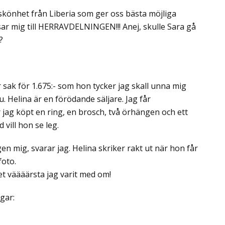
skönhet från Liberia som ger oss bästa möjliga
isar mig till HERRAVDELNINGEN!!! Anej, skulle Sara gå
?
 sak för 1.675:- som hon tycker jag skall unna mig
nu. Helina är en förödande säljare. Jag får
 jag köpt en ring, en brosch, två örhängen och ett
vill hon se leg.
n mig, svarar jag. Helina skriker rakt ut när hon får
foto.
 det väääärsta jag varit med om!
gar: