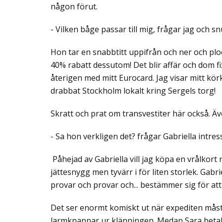
någon förut.
- Vilken båge passar till mig, frågar jag och sn
Hon tar en snabbtitt uppifrån och ner och plo
40% rabatt dessutom! Det blir affär och dom fi
återigen med mitt Eurocard. Jag visar mitt kö
drabbat Stockholm lokalt kring Sergels torg!
Skratt och prat om transvestiter här också. Äv
- Sa hon verkligen det? frågar Gabriella intres
Påhejad av Gabriella vill jag köpa en vrålkort 
jättesnygg men tyvärr i för liten storlek. Gabr
provar och provar och... bestämmer sig för att
Det ser enormt komiskt ut när expediten måste
larmknappar ur klänningen. Medan Sara betalar 