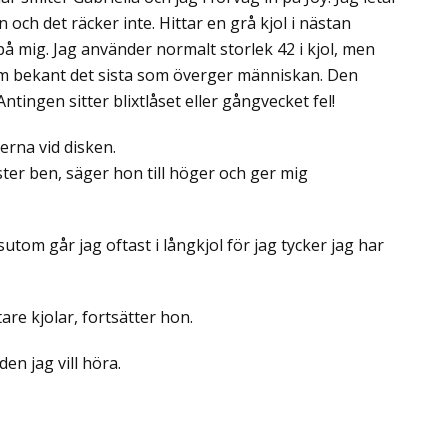
n och det räcker inte. Hittar en grå kjol i nästan
 mig. Jag använder normalt storlek 42 i kjol, men
om bekant det sista som överger människan. Den
tingen sitter blixtlåset eller gångvecket fel!
jerna vid disken.
nster ben, säger hon till höger och ger mig
utom går jag oftast i långkjol för jag tycker jag har
are kjolar, fortsätter hon.
en jag vill höra.