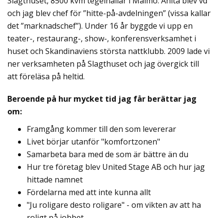
Slagthuset, 8500 kvm tegelhallar i Malmö. Anita blev vd
och jag blev chef för ”hitte-på-avdelningen” (vissa kallar
det ”marknadschef”). Under 16 år byggde vi upp en
teater-, restaurang-, show-, konferensverksamhet i
huset och Skandinaviens största nattklubb. 2009 lade vi
ner verksamheten på Slagthuset och jag övergick till
att föreläsa på heltid.
Beroende på hur mycket tid jag får berättar jag
om:
Framgång kommer till den som levererar
Livet börjar utanför "komfortzonen"
Samarbeta bara med de som är bättre än du
Hur tre företag blev United Stage AB och hur jag
hittade namnet
Fördelarna med att inte kunna allt
"Ju roligare desto roligare" - om vikten av att ha
roligt på jobbet