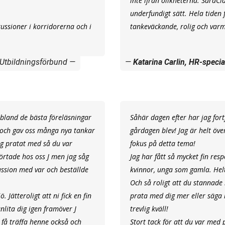
inte ifrån olikheterna. SaraC
underfundigt sätt. Hela tiden 
ussioner i korridorerna och i
tankeväckande, rolig och varm
 Utbildningsförbund
Katarina Carlin, HR-specia
h bland de bästa föreläsningar
Såhär dagen efter har jag fort
e och gav oss många nya tankar
gårdagen blev! Jag är helt över
jag pratat med så du var
fokus på detta tema!
örtade hos oss J men jag såg
Jag har fått så mycket fin res
ussion med var och beställde
kvinnor, unga som gamla. Helt
Och så roligt att du stannade
 Jätteroligt att ni fick en fin
prata med dig mer eller säga 
anlita dig igen framöver J
trevlig kväll!
tt få träffa henne också och
Stort tack för att du var med p