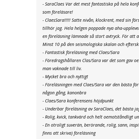
- SaraClaes Var det mest fantastiska på hela konf
som föreläsare!
- ClaesSara!!!!! Satte nivån, klockrent, med sin för
tillhör jag. Hela helgen poppade nya aha-uppleve
en föreläsning lämnade så stort avtryck. För att 
Minst 10 på den seismologiska skalan och efterskal
- Fantastisk föreläsning med Claes/Sara
- Föredragshållaren Clas/Sara var det som gav oe
man vaknade till liv.
- Mycket bra och nyttigt
- Föreläsningen med Claes/Sara var den bästa för
någon gång, kanonbra
- Claes/Sara konferensens höjdpunkt
- Underbar föreläsning av SaraClaes, det bästa j
- Rolig, kvick, tankvärd och helt oemotståndligt u
- En otroligt suverän, berörande, rolig, sann, insp
finns att skriva) föreläsning