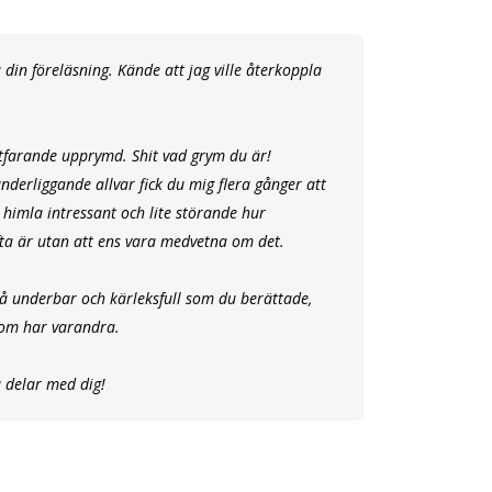
å din föreläsning. Kände att jag ville återkoppla
tfarande upprymd. Shit vad grym du är!
erliggande allvar fick du mig flera gånger att
å himla intressant och lite störande hur
ta är utan att ens vara medvetna om det.
så underbar och kärleksfull som du berättade,
 som har varandra.
u delar med dig!