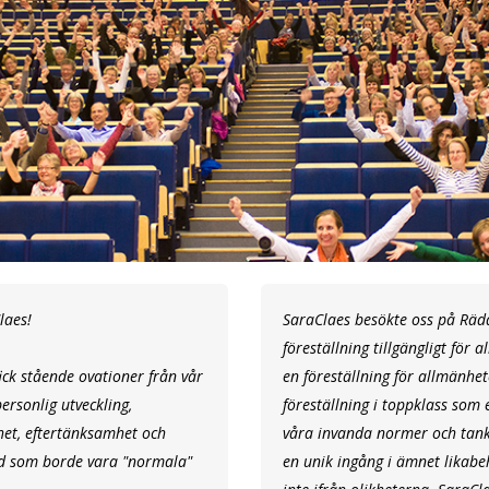
laes!
SaraClaes besökte oss på Räd
föreställning tillgängligt för 
ick stående ovationer från vår
en föreställning för allmänhe
ersonlig utveckling,
föreställning i toppklass som
het, eftertänksamhet och
våra invanda normer och tanka
ad som borde vara "normala"
en unik ingång i ämnet likabe