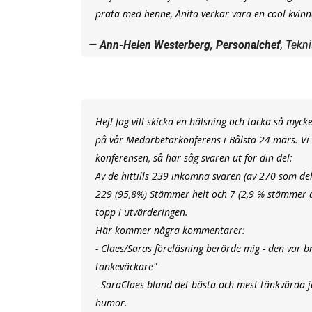
prata med henne, Anita verkar vara en cool kvinn
Ann-Helen Westerberg, Personalchef
, Tekn
Hej! Jag vill skicka en hälsning och tacka så myck
på vår Medarbetarkonferens i Bålsta 24 mars. Vi 
konferensen, så här såg svaren ut för din del:
Av de hittills 239 inkomna svaren (av 270 som de
229 (95,8%) Stämmer helt och 7 (2,9 % stämmer de
topp i utvärderingen.
Här kommer några kommentarer:
- Claes/Saras föreläsning berörde mig - den var 
tankeväckare"
- SaraClaes bland det bästa och mest tänkvärda j
humor.