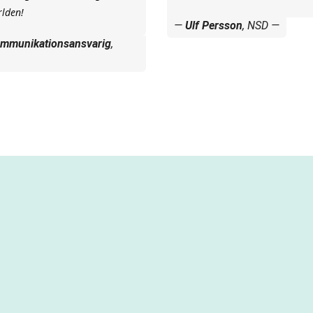
rlden!
Ulf Persson
, NSD
ommunikationsansvarig
,