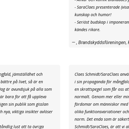
- SaraClaes presenterade (visa
kunskap och humor!
- Seriöst budskap i imponeran
kändes rikare.
, Brandskyddsföreningen, 
gfald, jämställdhet och
Claes Schmidt/SaraClaes använ
bättre på livet, så är en
i sin propaganda för mångfald
Jag är avundsjuk på alla som
en skrattspegel som får oss a
är bara för att få uppleva
normalt. Genom mer eller min
ligen sin publik som gisslan
fördomar om människor med ol
h nya, viktiga insikter avlöser
olika funktionsvariationer oc
norm. Det enda som är säkert 
åndlig lust att ta övriga
Schmidt/SaraClaes, är att vi a