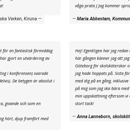
a!
våga prata J Jag kommer sprid
iska Verken, Kiruna
Maria Abbestam, Kommun
et för en fantastisk förmiddag
Hej! Egentligen har jag redan 
har gjort en utvärdering av
här gången känner jag att jag 
Göteborg för skolsköterskor oc
ltog i konferensen) svarade
jag hade hoppats på. Sista fö
lvis). De betygen är absolut i
med dig på en gång, inklusive
på mig som jag ska bära med mi
min uppskattning eftersom vi o
bra, givande och som en
stort tack!
Anna Lanneborn, skolsköt
ag hört, djup framfört med