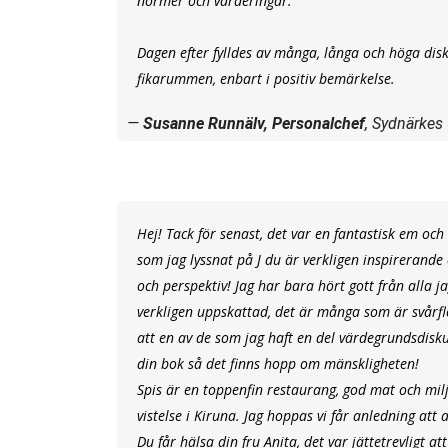
normer och värderingar.
Dagen efter fylldes av många, långa och höga disk
fikarummen, enbart i positiv bemärkelse.
Susanne Runnälv, Personalchef
, Sydnärkes
Hej! Tack för senast, det var en fantastisk em oc
som jag lyssnat på J du är verkligen inspirerand
och perspektiv! Jag har bara hört gott från alla 
verkligen uppskattad, det är många som är svårfl
att en av de som jag haft en del värdegrundsdisk
din bok så det finns hopp om mänskligheten!
Spis är en toppenfin restaurang, god mat och miljö.
vistelse i Kiruna. Jag hoppas vi får anledning att 
Du får hälsa din fru Anita, det var jättetrevligt a