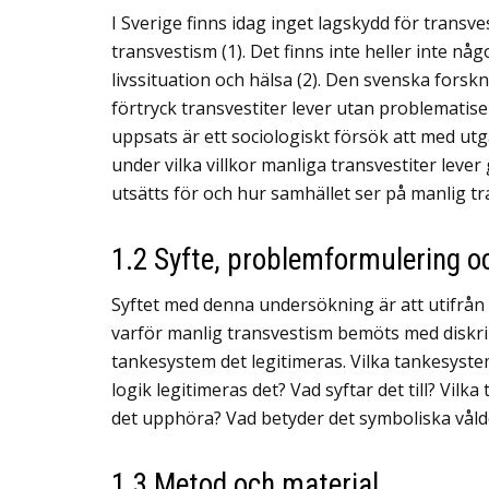
I Sverige finns idag inget lagskydd för transve
transvestism (1). Det finns inte heller inte n
livssituation och hälsa (2). Den svenska fors
förtryck transvestiter lever utan problematis
uppsats är ett sociologiskt försök att med ut
under vilka villkor manliga transvestiter leve
utsätts för och hur samhället ser på manlig t
1.2 Syfte, problemformulering o
Syftet med denna undersökning är att utifrån
varför manlig transvestism bemöts med diskri
tankesystem det legitimeras. Vilka tankesyst
logik legitimeras det? Vad syftar det till? Vilk
det upphöra? Vad betyder det symboliska våldet
1.3 Metod och material