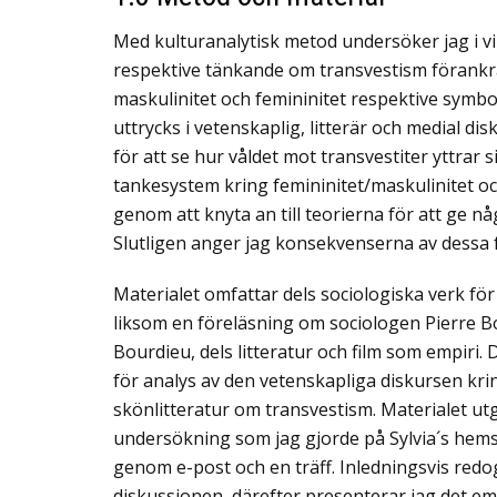
Med kulturanalytisk metod undersöker jag i v
respektive tänkande om transvestism förank
maskulinitet och femininitet respektive symbol
uttrycks i vetenskaplig, litterär och medial di
för att se hur våldet mot transvestiter yttrar
tankesystem kring femininitet/maskulinitet o
genom att knyta an till teorierna för att ge nå
Slutligen anger jag konsekvenserna av dessa f
Materialet omfattar dels sociologiska verk för 
liksom en föreläsning om sociologen Pierre 
Bourdieu, dels litteratur och film som empiri.
för analys av den vetenskapliga diskursen kri
skönlitteratur om transvestism. Materialet utg
undersökning som jag gjorde på Sylvia´s hemsi
genom e-post och en träff. Inledningsvis redog
diskussionen, därefter presenterar jag det emp