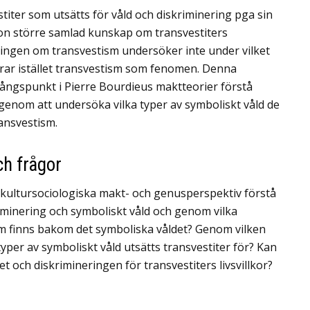
stiter som utsätts för våld och diskriminering pga sin
ågon större samlad kunskap om transvestiters
kningen om transvestism undersöker inte under vilket
erar istället transvestism som fenomen. Denna
gångspunkt i Pierre Bourdieus maktteorier förstå
r genom att undersöka vilka typer av symboliskt våld de
ransvestism.
ch frågor
 kultursociologiska makt- och genusperspektiv förstå
minering och symboliskt våld och genom vilka
em finns bakom det symboliska våldet? Genom vilken
a typer av symboliskt våld utsätts transvestiter för? Kan
 och diskrimineringen för transvestiters livsvillkor?