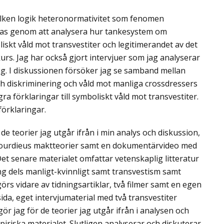
ilken logik heteronormativitet som fenomen
ras genom att analysera hur tankesystem om
iskt våld mot transvestiter och legitimerandet av det
skurs. Jag har också gjort intervjuer som jag analyserar
 sig. I diskussionen försöker jag se samband mellan
ch diskriminering och våld mot manliga crossdressers
gra förklaringar till symboliskt våld mot transvestiter.
örklaringar.
de teorier jag utgår ifrån i min analys och diskussion,
Bourdieus maktteorier samt en dokumentärvideo med
 Det senare materialet omfattar vetenskaplig litteratur
ng dels manligt-kvinnligt samt transvestism samt
örs vidare av tidningsartiklar, två filmer samt en egen
da, eget intervjumaterial med två transvestiter
ör jag för de teorier jag utgår ifrån i analysen och
iriska materialet. Slutligen analyserar och diskuterar