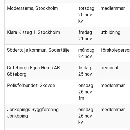
Moderaterna, Stockholm
torsdag
medlemmar
20 nov
kv
Klara K steg 1, Stockholm
fredag
utbildning
21 nov
Södertälje kommun, Södertälje
måndag
förskoleperso
24 nov
Göteborgs Egna Hems AB,
tisdag
personal
Göteborg
25 nov
Polisförbundet, Skövde
onsdag
medlemmar
26 nov
fm
Jönköpings Byggförening,
onsdag
medlemmar
Jönköping
26 nov
kv