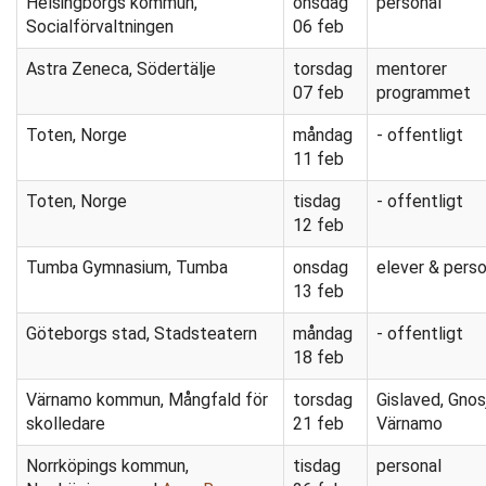
Helsingborgs kommun,
onsdag
personal
Socialförvaltningen
06 feb
Astra Zeneca, Södertälje
torsdag
mentorer
07 feb
programmet
Toten, Norge
måndag
- offentligt
11 feb
Toten, Norge
tisdag
- offentligt
12 feb
Tumba Gymnasium, Tumba
onsdag
elever & perso
13 feb
Göteborgs stad, Stadsteatern
måndag
- offentligt
18 feb
Värnamo kommun, Mångfald för
torsdag
Gislaved, Gnos
skolledare
21 feb
Värnamo
Norrköpings kommun,
tisdag
personal