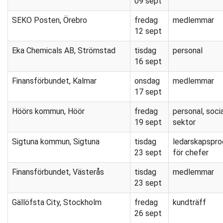
09 sept
SEKO Posten, Örebro
fredag
medlemmar
12 sept
Eka Chemicals AB, Strömstad
tisdag
personal
16 sept
Finansförbundet, Kalmar
onsdag
medlemmar
17 sept
Höörs kommun, Höör
fredag
personal, soci
19 sept
sektor
Sigtuna kommun, Sigtuna
tisdag
ledarskapspr
23 sept
för chefer
Finansförbundet, Västerås
tisdag
medlemmar
23 sept
Gällöfsta City, Stockholm
fredag
kundträff
26 sept