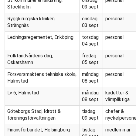
Sv. kommuner & landsting,
onsdag
personal
Stockholm
03 sept
Ryggkirurgiska kliniken,
onsdag
personal
Strängnäs
03 sept
Ledningsregementet, Enköping
torsdag
personal
04 sept
Folktandvårdens dag,
fredag
personal
Oskarshamn
05 sept
Försvarsmaktens tekniska skola,
måndag
personal
Halmstad
08 sept
Lv 6, Halmstad
måndag
kadetter &
08 sept
värnpliktiga
Göteborgs Stad, Idrott &
tisdag
chefer &
föreningsförvaltningen
09 sept
nyckelpersone
Finansförbundet, Helsingborg
tisdag
medlemmar