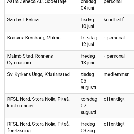
Astra Zeneca AB, Södertälje
onsdag
personal
04 juni
Samhall, Kalmar
tisdag
kundträff
10 juni
Komvux Kronborg, Malmö
torsdag
- personal
12 juni
Malmö Stad, Rönnens
fredag
- personal
Gymnasium
13 juni
Sv. Kyrkans Unga, Kristianstad
tisdag
medlemmar
05
augusti
RFSL Nord, Stora Nolia, Piteå,
torsdag
offentligt
konferencier
07
augusti
RFSL Nord, Stora Nolia, Piteå,
fredag
offentligt
föreläsning
08 aug