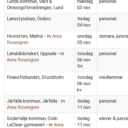
Lunds kommun, Vård &
måndag
personal
Omsorgsförvaltningen, Lund
03 nov
Länsstyrelsen, Örebro
tisdag
personal
04 nov
Hovrätten, Malmö - m
Anna
onsdag
domare, jurister
Rosengren
05 nov
Länsbiblioteket, Uppsala - m
torsdag
personal
Anna Rosengren
06 nov
fm
Finansförbundet, Stockholm
torsdag
medlemmar
06 nov
kv
Järfälla kommun, Järfälla - m
tisdag
personal
Anna Rosengren
11 nov
Södertälje kommun, Colin
tisdag
elever & perso
LeClear-gymnasiet - m
Anna
11 nov