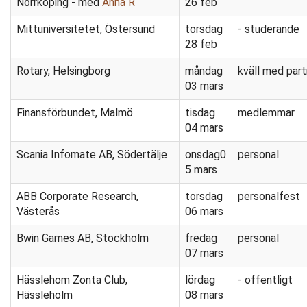
Norrköping - med
Anna R
26 feb
Mittuniversitetet, Östersund
torsdag
- studerande
28 feb
Rotary, Helsingborg
måndag
kväll med par
03 mars
Finansförbundet, Malmö
tisdag
medlemmar
04 mars
Scania Infomate AB, Södertälje
onsdag0
personal
5 mars
ABB Corporate Research,
torsdag
personalfest
Västerås
06 mars
Bwin Games AB, Stockholm
fredag
personal
07 mars
Hässlehom Zonta Club,
lördag
- offentligt
Hässleholm
08 mars