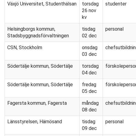
Växjö Universitet, Studenthälsan
torsdag
studenter
26 nov
kv
Helsingborgs kommun,
tisdag
personal
Stadsbyggnadsförvaltningen
02 dec
CSN, Stockholm
onsdag
chefsutbildni
03 dec
Södertälje kommun, Södertälje
torsdag
förskoleperso
04 dec
Södertälje kommun, Södertälje
fredag
förskoleperso
05 dec
Fagersta kommun, Fagersta
måndag
chefsutbildni
08 dec
Länsstyrelsen, Härnösand
tisdag
personal
09 dec