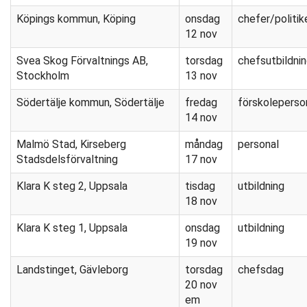
Köpings kommun, Köping
onsdag
chefer/politik
12 nov
Svea Skog Förvaltnings AB,
torsdag
chefsutbildni
Stockholm
13 nov
Södertälje kommun, Södertälje
fredag
förskoleperso
14 nov
Malmö Stad, Kirseberg
måndag
personal
Stadsdelsförvaltning
17 nov
Klara K steg 2, Uppsala
tisdag
utbildning
18 nov
Klara K steg 1, Uppsala
onsdag
utbildning
19 nov
Landstinget, Gävleborg
torsdag
chefsdag
20 nov
em