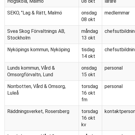
Högskola, Malmö
08 okt
lärare
SEKO, "Lag & Rätt, Malmö
onsdag
medlemmar
08 okt
Svea Skog Förvaltnings AB,
måndag
chefsutbildni
Stockholm
13 okt
Nyköpings kommun, Nyköping
tisdag
chefsutbildni
14 okt
Lunds kommun, Vård &
onsdag
personal
Omsorgförvaltn, Lund
15 okt
Norrbotten, Vård & Omsorg,
torsdag
personal
Luleå
16 okt
fm
Räddningsverket, Rosersberg
torsdag
kontaktperso
16 okt
kv