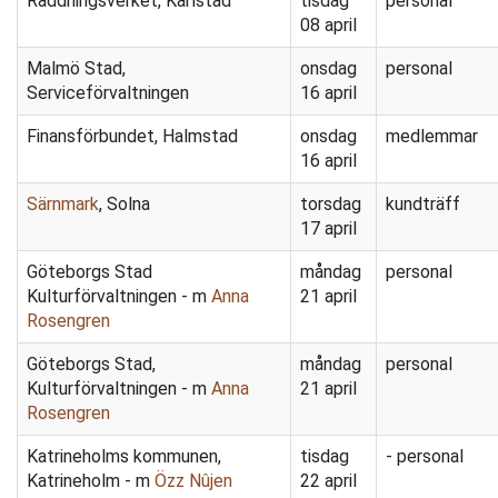
Räddningsverket, Karlstad
tisdag
personal
08 april
Malmö Stad,
onsdag
personal
Serviceförvaltningen
16 april
Finansförbundet, Halmstad
onsdag
medlemmar
16 april
Särnmark
, Solna
torsdag
kundträff
17 april
Göteborgs Stad
måndag
personal
Kulturförvaltningen - m
Anna
21 april
Rosengren
Göteborgs Stad,
måndag
personal
Kulturförvaltningen - m
Anna
21 april
Rosengren
Katrineholms kommunen,
tisdag
- personal
Katrineholm - m
Özz Nûjen
22 april