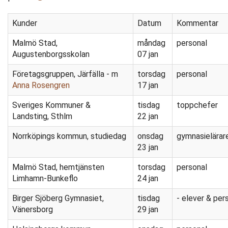
Kunder
Datum
Kommentar
Malmö Stad,
måndag
personal
Augustenborgsskolan
07 jan
Företagsgruppen, Järfälla - m
torsdag
personal
Anna Rosengren
17 jan
Sveriges Kommuner &
tisdag
toppchefer
Landsting, Sthlm
22 jan
Norrköpings kommun, studiedag
onsdag
gymnasielärar
23 jan
Malmö Stad, hemtjänsten
torsdag
personal
Limhamn-Bunkeflo
24 jan
Birger Sjöberg Gymnasiet,
tisdag
- elever & per
Vänersborg
29 jan