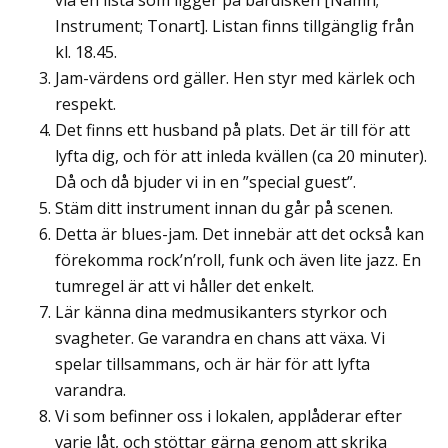
via en lista som ligger på bardisken [Namn;
Instrument; Tonart]. Listan finns tillgänglig från
kl. 18.45.
Jam-värdens ord gäller. Hen styr med kärlek och
respekt.
Det finns ett husband på plats. Det är till för att
lyfta dig, och för att inleda kvällen (ca 20 minuter).
Då och då bjuder vi in en ”special guest”.
Stäm ditt instrument innan du går på scenen.
Detta är blues-jam. Det innebär att det också kan
förekomma rock’n’roll, funk och även lite jazz. En
tumregel är att vi håller det enkelt.
Lär känna dina medmusikanters styrkor och
svagheter. Ge varandra en chans att växa. Vi
spelar tillsammans, och är här för att lyfta
varandra.
Vi som befinner oss i lokalen, applåderar efter
varje låt, och stöttar gärna genom att skrika